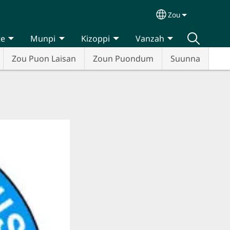
Zou
Select your lan
te
Munpi
Kizoppi
Vanzah
Zou Puon Laisan
Zoun Puondum
Suunna