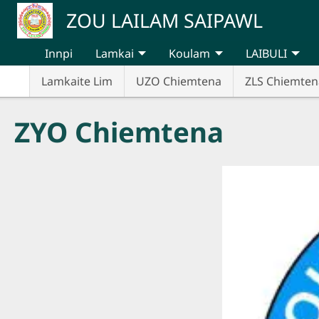
Skip to main content
ZOU LAILAM SAIPAWL
Innpi
Lamkai
Koulam
LAIBULI
Lamkaite Lim
UZO Chiemtena
ZLS Chiemten
ZYO Chiemtena