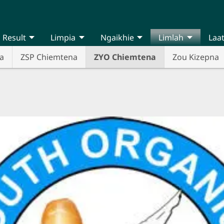
Result
Limpia
Ngaikhie
Limlah
Laa
a
ZSP Chiemtena
ZYO Chiemtena
Zou Kizepna